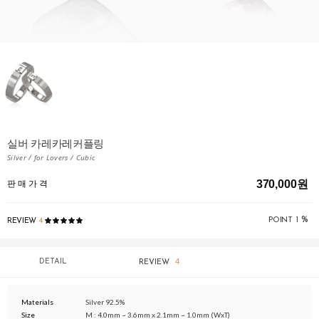
실버 카레카레커플링
Silver / for Lovers / Cubic
370,000원
판 매 가 격
%
POINT
1
REVIEW
4
4
DETAIL
REVIEW
Materials
Silver 92.5%
Size
M : 4.0mm ~ 3.6mm x 2.1mm ~ 1.0mm (WxT)