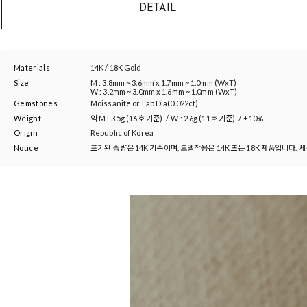
DETAIL
Materials
14K / 18K Gold
Size
M : 3.8mm ~ 3.6mm x 1.7mm ~ 1.0mm (WxT)
W : 3.2mm ~ 3.0mm x 1.6mm ~ 1.0mm (WxT)
Gemstones
Moissanite or Lab Dia(0.022ct)
Weight
약
M : 3.5g (16호 기준)
/
W : 2.6g (11호 기준)
/
±10%
Origin
Republic of Korea
Notice
표기된 중량은 14K 기준이며, 모델착용은 14K 또는 18K 제품입니다. 