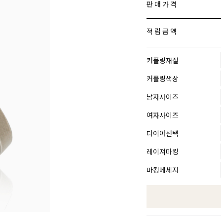
판 매 가 격
적 립 금 액
커플링재질
커플링색상
남자사이즈
여자사이즈
다이아선택
레이져마킹
마킹메세지