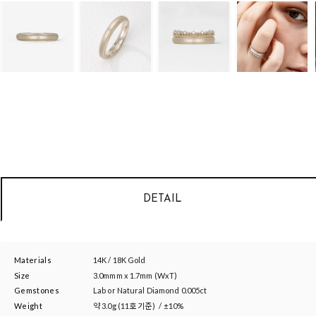
DETAIL
Materials
14K / 18K Gold
Size
3.0mmm x 1.7mm (WxT)
Gemstones
Lab or Natural Diamond 0.005ct
Weight
약
3.0g (11호 기준)
/
±10%