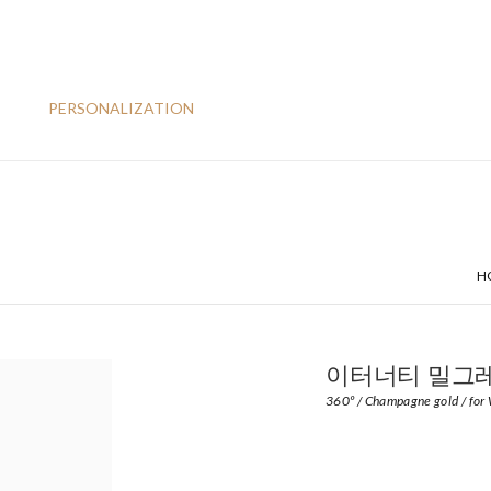
PERSONALIZATION
H
이터너티 밀그레
360º / Champagne gold / for