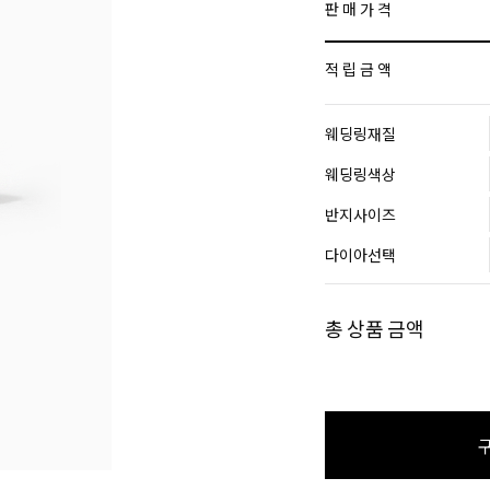
판 매 가 격
적 립 금 액
웨딩링재질
웨딩링색상
반지사이즈
다이아선택
총 상품 금액