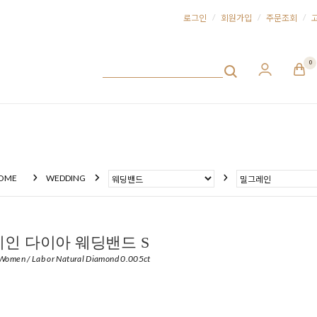
/
/
/
로그인
회원가입
주문조회
0
OME
WEDDING
인 다이아 웨딩밴드 S
 Women / Lab or Natural Diamond 0.005ct