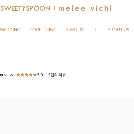
WEDDING
COUPLERING
JEWELRY
ABOUT US
5.0
15건의 리뷰
REVIEW