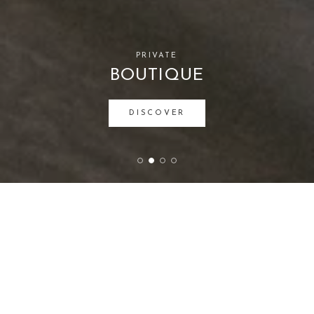
PRIVATE
BOUTIQUE
DISCOVER
calendar_month
방문예약
LOVE & ENGAGEMENT
웨딩
커플링
주얼리