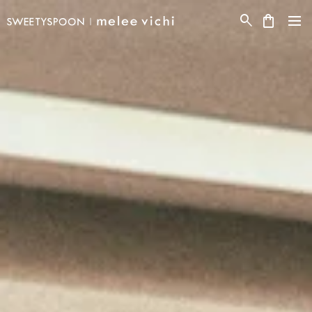
스위티스푼 | 멜리비치  결혼반지·웨딩밴드·커플링·다이아몬드 주얼리 공식몰
dehaze
search
shopping_bag