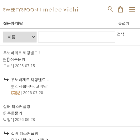
dehaze
search
shopping_bag
질문과 대답
글쓰기
검색
우노바게트 웨딩밴드 L
상품문의
구매*
| 2026-07-15
우노바게트 웨딩밴드 L
감사합니다. 고객님~
| 2026-07-20
실버 리소커플링
주문문의
박정*
| 2026-06-28
실버 리소커플링