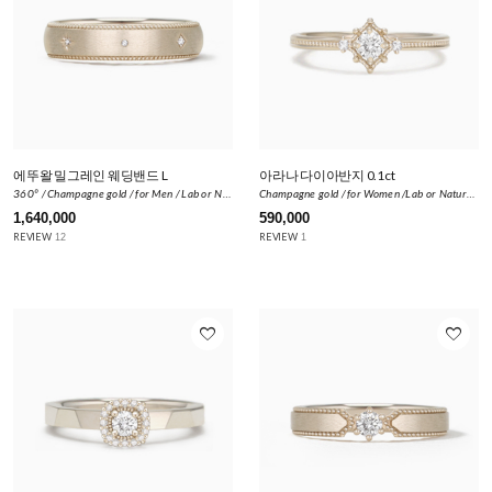
에뚜왈 밀그레인 웨딩밴드 L
아라나 다이아반지 0.1ct
360º / Champagne gold / for Men / Lab or Natural Diamond 0.034ct
Champagne gold / for Women /Lab or Natural Diamond 0.12ct
1,640,000
590,000
REVIEW
REVIEW
12
1
favorite_border
favorite_border