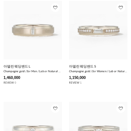
favorite_border
favorite_border
아델린 웨딩밴드 L
아델린 웨딩밴드 S
Champagne gold / for Men / Lab or Natural Diamond ±0.05ct
Champagne gold / for Women / Lab or Natural Diamond ±0.382ct
1,460,000
1,150,000
REVIEW
REVIEW
0
1
favorite_border
favorite_border