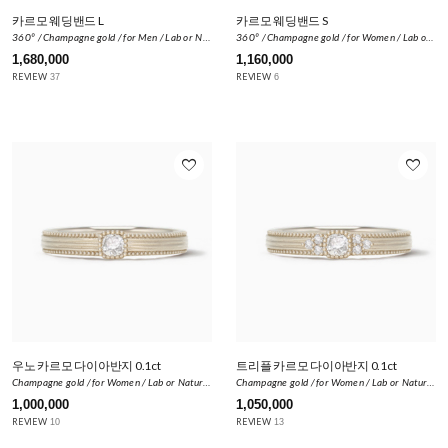
카르모 웨딩밴드 L
카르모 웨딩밴드 S
360º / Champagne gold / for Men / Lab or Natural Diamond 0.014ct
360º / Champagne gold / for Women / Lab or Natural Diamond 0.01ct
1,680,000
1,160,000
REVIEW
REVIEW
37
6
favorite_border
favorite_border
우노 카르모 다이아반지 0.1ct
트리플 카르모 다이아반지 0.1ct
Champagne gold / for Women / Lab or Natural Diamond 0.1ct
Champagne gold / for Women / Lab or Natural Diamond 0.16ct
1,000,000
1,050,000
REVIEW
REVIEW
10
13