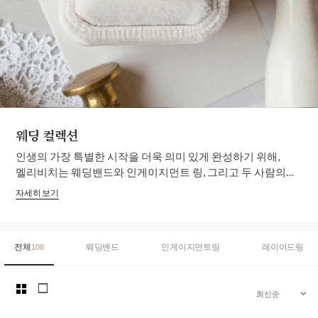
웨딩 컬렉션
WEDDING
인생의 가장 특별한 시작을 더욱 의미 있게 완성하기 위해,
A JOURNEY BEGINS TOGETHER
멜리비치는 웨딩밴드와 인게이지먼트 링, 그리고 두 사람의
이야기를 담은 다양한 웨딩 컬렉션을 선보입니다.
자세히 보기
시간이 흘러도 변하지 않는 가치와 아름다움을 담아, 평생
함께할 순간을 위한 주얼리를 만나보세요.
전체
웨딩밴드
인게이지먼트링
레이어드링
108
grid_view
square