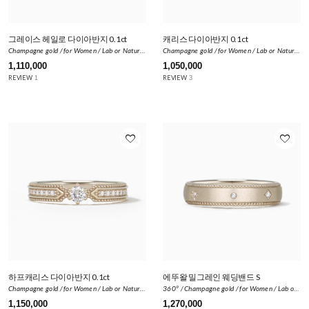
그레이스 헤일로 다이아반지 0.1ct
캐리스 다이아반지 0.1ct
Champagne gold / for Women / Lab or Natural Diamond 0.164ct
Champagne gold / for Women / Lab or Natural Diamond 0.1ct
1,110,000
1,050,000
REVIEW
REVIEW
1
3
favorite_border
favorite_border
하프캐리스 다이아반지 0.1ct
에뚜왈 밀그레인 웨딩밴드 S
Champagne gold / for Women / Lab or Natural Diamond 0.22ct
360º / Champagne gold / for Women / Lab or Natural Diamond 0.034ct
1,150,000
1,270,000