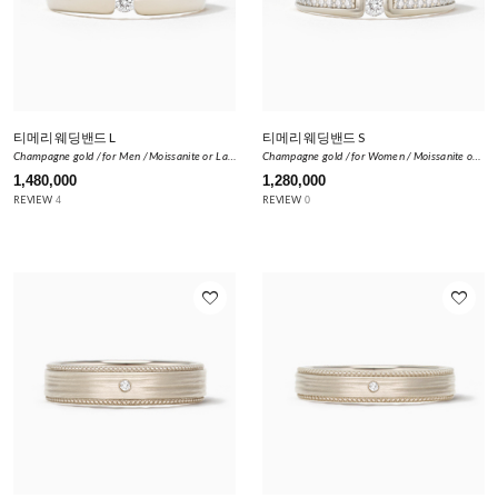
티메리 웨딩밴드 L
티메리 웨딩밴드 S
Champagne gold / for Men / Moissanite or Lab Diamond 0.1ct
Champagne gold / for Women / Moissanite or Lab Diamond 0.292ct
1,480,000
1,280,000
REVIEW
REVIEW
4
0
favorite_border
favorite_border