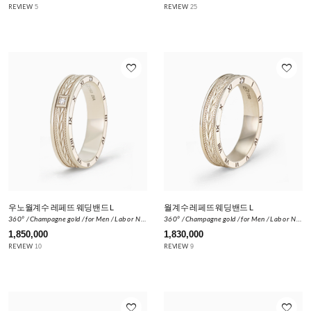
REVIEW
REVIEW
5
25
favorite_border
favorite_border
우노월계수 레페뜨 웨딩밴드 L
월계수 레페뜨 웨딩밴드 L
360º / Champagne gold / for Men / Lab or Natural Diamond 0.024ct
360º / Champagne gold / for Men / Lab or Natural Diamond 0.01ct
1,850,000
1,830,000
REVIEW
REVIEW
10
9
favorite_border
favorite_border