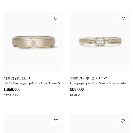
favorite_border
favorite_border
샤르망 웨딩밴드 L
샤르망 다이아반지 0.1ct
360º / Champagne gold / for Men / Lab or Natural Diamond 0.008ct
Champagne gold / for Women / Lab or Natural Diamond 0.1ct
1,860,000
900,000
REVIEW
REVIEW
10
7
favorite_border
favorite_border