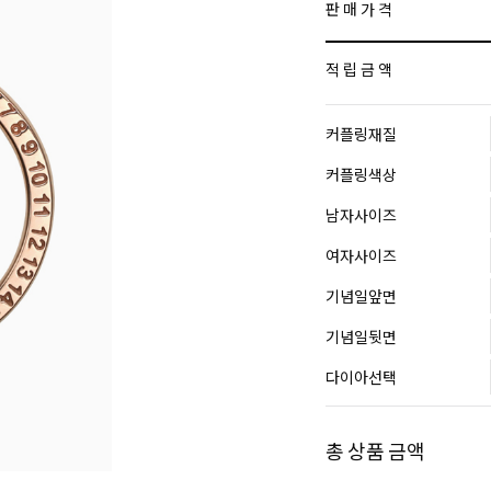
판 매 가 격
적 립 금 액
커플링재질
커플링색상
남자사이즈
여자사이즈
기념일앞면
기념일뒷면
다이아선택
총 상품 금액