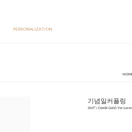
PERSONALIZATION
HOM
기념일커플링
360º / Combi Gold / for Love