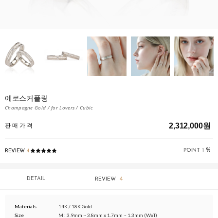
에로스커플링
Champagne Gold / for Lovers / Cubic
2,312,000원
판 매 가 격
%
POINT
1
REVIEW
4
4
DETAIL
REVIEW
Materials
14K / 18K Gold
Size
M : 3.9mm ~ 3.8mm x 1.7mm ~ 1.3mm (WxT)